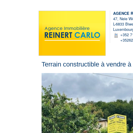
AGENCE R
47, Neie W
L-6833 Biwe
Luxembour
+352 7
+35262
Terrain constructible
à vendre
à