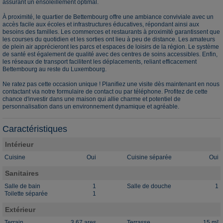
assurant un ensoleillement optimal.
À proximité, le quartier de Bettembourg offre une ambiance conviviale avec un
accès facile aux écoles et infrastructures éducatives, répondant ainsi aux
besoins des familles. Les commerces et restaurants à proximité garantissent que
les courses du quotidien et les sorties ont lieu à peu de distance. Les amateurs
de plein air apprécieront les parcs et espaces de loisirs de la région. Le système
de santé est également de qualité avec des centres de soins accessibles. Enfin,
les réseaux de transport facilitent les déplacements, reliant efficacement
Bettembourg au reste du Luxembourg.
Ne ratez pas cette occasion unique ! Planifiez une visite dès maintenant en nous
contactant via notre formulaire de contact ou par téléphone. Profitez de cette
chance d'investir dans une maison qui allie charme et potentiel de
personnalisation dans un environnement dynamique et agréable.
Caractéristiques
Intérieur
Cuisine
Oui
Cuisine séparée
Oui
Sanitaires
Salle de bain
1
Salle de douche
1
Toilette séparée
1
Extérieur
Terrain
3.67 ares
Terrasse
15 m²