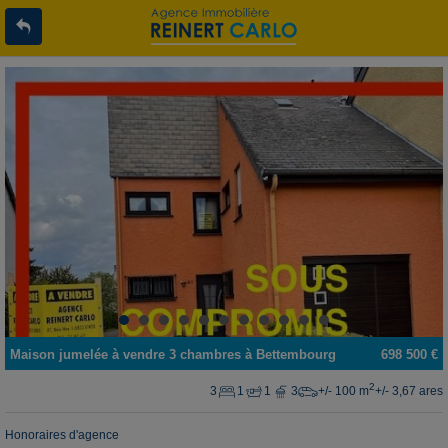
Maison jumelée
à vendre
3 chambres à
Bettembourg
698 500 €
2
3
1
1
3
+/- 100 m
+/- 3,67 ares
Honoraires d'agence