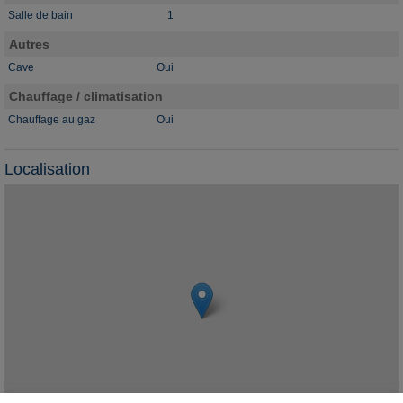
Salle de bain
1
Autres
Cave
Oui
Chauffage / climatisation
Chauffage au gaz
Oui
Localisation