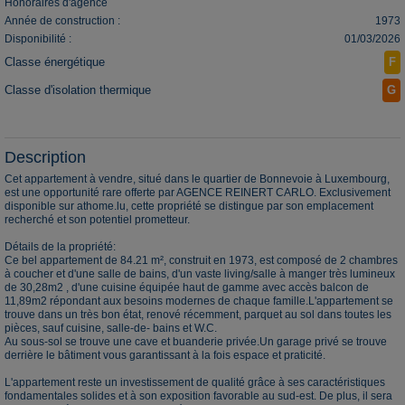
Honoraires d'agence
Année de construction :
1973
Disponibilité :
01/03/2026
Classe énergétique
F
Classe d'isolation thermique
G
Description
Cet appartement à vendre, situé dans le quartier de Bonnevoie à Luxembourg,
est une opportunité rare offerte par AGENCE REINERT CARLO. Exclusivement
disponible sur athome.lu, cette propriété se distingue par son emplacement
recherché et son potentiel prometteur.
Détails de la propriété:
Ce bel appartement de 84.21 m², construit en 1973, est composé de 2 chambres
à coucher et d'une salle de bains, d'un vaste living/salle à manger très lumineux
de 30,28m2 , d'une cuisine équipée haut de gamme avec accès balcon de
11,89m2 répondant aux besoins modernes de chaque famille.L'appartement se
trouve dans un très bon état, renové récemment, parquet au sol dans toutes les
pièces, sauf cuisine, salle-de- bains et W.C.
Au sous-sol se trouve une cave et buanderie privée.Un garage privé se trouve
derrière le bâtiment vous garantissant à la fois espace et praticité.
L'appartement reste un investissement de qualité grâce à ses caractéristiques
fondamentales solides et à son exposition favorable au sud-est. De plus, il sera