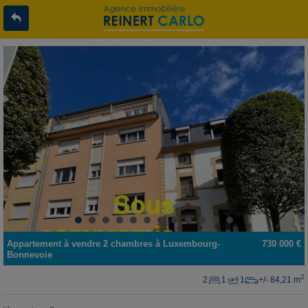
Appartement
à vendre
2 chambres à
Luxembourg-
730 000 €
Bonnevoie
2
2
1
1
+/- 84,21 m