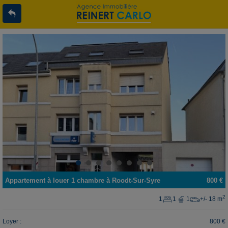
Appartement
à louer
1 chambre à
Roodt-Sur-Syre
800 €
2
1
1
1
+/- 18 m
Loyer :
800 €